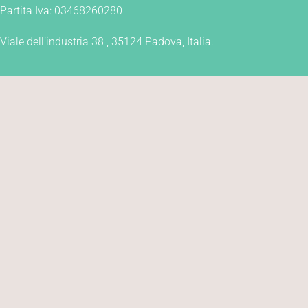
Partita Iva: 03468260280
Viale dell’industria 38 , 35124 Padova, Italia.