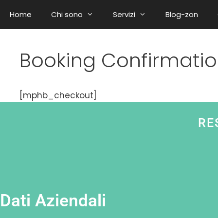
Home
Chi sono
Servizi
Blog-zon
Booking Confirmati
[mphb_checkout]
RE
Dati Aziendali