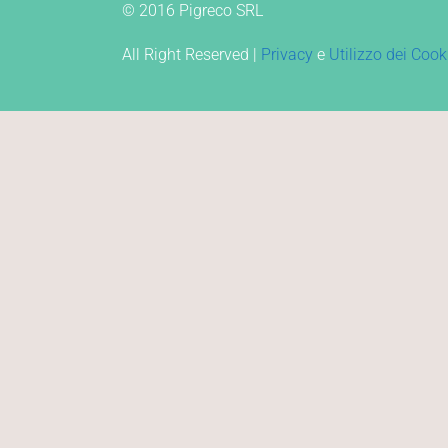
© 2016 Pigreco SRL
All Right Reserved |
Privacy
e
Utilizzo dei Cook